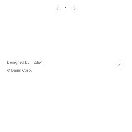
을 받고 있습니다. 이번 포스팅에서는 예약 방법과
1
케이크 종류, 할인 받는 방법 및 혜택에 대해 자세히
알아보겠습니다. 파리바게뜨는 매년 크리스마스
시즌에 맞춰 특별한 케이크를 출시합니다. 2024년
에도 다양한 테마의 케이크가 준비되어 있으며, 사
전 예약을 통해 원하는 케이크를 미리 확보할 수 있
습니다. 예약 기간은 11월 20일부터 12월 19일까
지이며, 픽업은 12월 21일부터 25일까지 가능합니
다. 1. 파리바게뜨 크리스마스 케이크 _ 예약 방법크
리스마..
Designed by 티스토리
© Daum Corp.