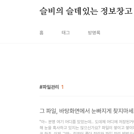
본문 바로가기
슬비의 슬데있는 정보창고
홈
태그
방명록
파일관리
1
"아~ 분명 여기 어디쯤 있었는데.. 도데체 어디에 저장된
해 눈을 혹사하고 있지는 않으신가요? 파일이 쌓이고 쌓이
곤 하죠. 이제 그만~ 컴퓨터 폴더 정리와 파일 정리 방