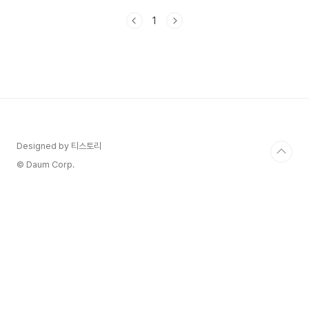
면! 2025 파주시 민생회복 생활안정지원금 지급
1
개요 1. 대상 : 파주시민 / 24년 12월 26일 기준, 주
민등록이 된 파주시민 2. 지급방식 : 파주페이 3. 지
급액 : 1인당 10만원 4. 지급시기 : 25년 1월 21일
(화) 부터 파주시 2025 민생회복 생활안정 지원
금 신청 방법 1. 온라인 : 파주시 홈페이지
(www.paju.go.kr) 2. 오프라인 : 읍면동 행정복지
센터* 운정신도서의 행복센터 : 경기 파주시 와석
순환로 415번지 파주시 ..
Designed by 티스토리
© Daum Corp.