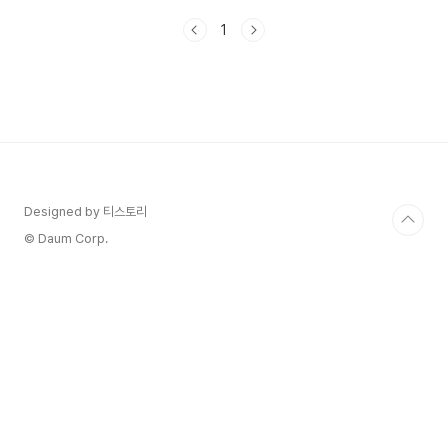
면! 2025 파주시 민생회복 생활안정지원금 지급
1
개요 1. 대상 : 파주시민 / 24년 12월 26일 기준, 주
민등록이 된 파주시민 2. 지급방식 : 파주페이 3. 지
급액 : 1인당 10만원 4. 지급시기 : 25년 1월 21일
(화) 부터 파주시 2025 민생회복 생활안정 지원
금 신청 방법 1. 온라인 : 파주시 홈페이지
(www.paju.go.kr) 2. 오프라인 : 읍면동 행정복지
센터* 운정신도서의 행복센터 : 경기 파주시 와석
순환로 415번지 파주시 ..
Designed by 티스토리
© Daum Corp.