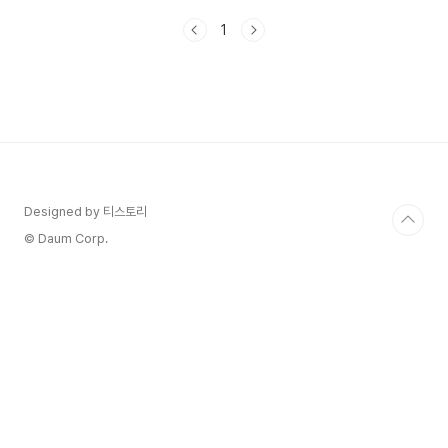
면! 2025 파주시 민생회복 생활안정지원금 지급
1
개요 1. 대상 : 파주시민 / 24년 12월 26일 기준, 주
민등록이 된 파주시민 2. 지급방식 : 파주페이 3. 지
급액 : 1인당 10만원 4. 지급시기 : 25년 1월 21일
(화) 부터 파주시 2025 민생회복 생활안정 지원
금 신청 방법 1. 온라인 : 파주시 홈페이지
(www.paju.go.kr) 2. 오프라인 : 읍면동 행정복지
센터* 운정신도서의 행복센터 : 경기 파주시 와석
순환로 415번지 파주시 ..
Designed by 티스토리
© Daum Corp.