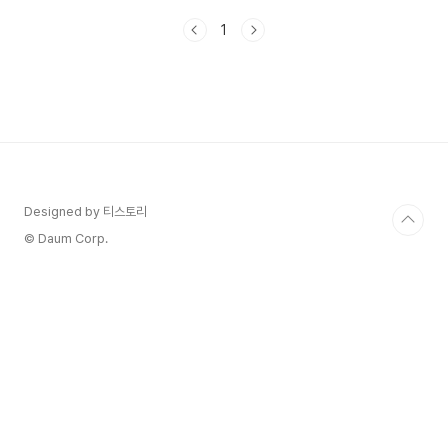
기회의 손길을 내민다는 것! 어떤 변화가 있는지, 접
1
수 일정과 방법도 알아볼게요! 2025년 1학기 1차
1. 국가장학금 지원 기준의 변화 올해 가장 큰 변화
는 바로 지원 대상의 획기적인 확대입니다. 기존 8
구간에서 9구간까지 지원 범위가 넓어지면
서, 약 50만 명의 추가 학생들이 장학금의 혜택
을 받을 수 있게 되었습니다. 특히 9구간 학생들
의 경우 연간 최대 100만 원의 지원을 받을 수 있
어, 학비 부담을 크게 줄일 수 있게 되었습니다. 다
자녀 가정에 대..
Designed by 티스토리
© Daum Corp.