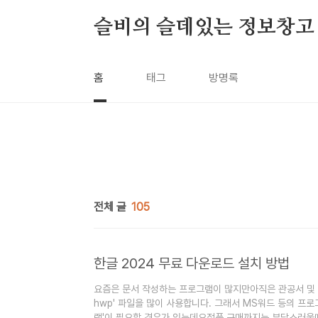
본문 바로가기
슬비의 슬데있는 정보창고
홈
태그
방명록
전체 글
105
한글 2024 무료 다운로드 설치 방법
요즘은 문서 작성하는 프로그램이 많지만아직은 관공서 및 학
hwp' 파일을 많이 사용합니다. 그래서 MS워드 등의 프
램'이 필요할 경우가 있는데요정품 구매까지는 부담스러울