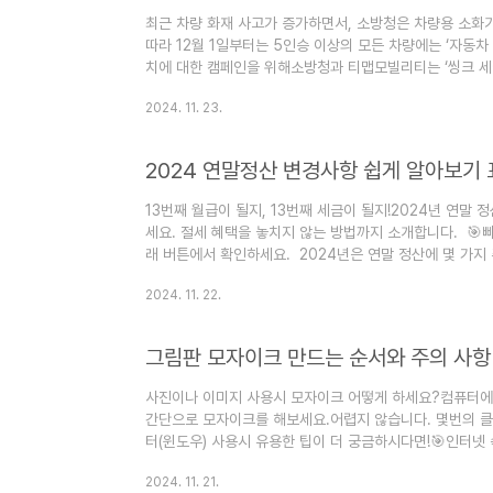
최근 차량 화재 사고가 증가하면서, 소방청은 차량용 소화
따라 12월 1일부터는 5인승 이상의 모든 차량에는 ‘자동차
치에 대한 캠페인을 위해소방청과 티맵모빌리티는 ‘씽크 세이프(
행하는데요'차량용 소화기 증정 이벤트'로 참여 방법과 캠페
2024. 11. 23.
폰에 티맵이 깔려있나요? 아래 버튼에서 이벤트를 확인하세
요 티맵모빌리티는 소방청과 협력하여 이번 이벤트를 실시
맵 앱을 통해 간단한 절차를 거치면 됩니다. 티맵 홈 화면
면 이..
13번째 월급이 될지, 13번째 세금이 될지!2024년 연말 
세요. 절세 혜택을 놓치지 않는 방법까지 소개합니다. 🎯빠
래 버튼에서 확인하세요. 2024년은 연말 정산에 몇 가지
정안과 새로운 정책에 따라 달라진 부분을 미리 알아두면, 
2024. 11. 22.
릴 수 있습니다. 2024 연말 정산 변경사항을 하나씩 살
니다. 1. 2024 연말정산 주요 변경 사항 1. 소득세 과
세 산정의 기준으로, 개인의 연 소득이 어떤 구간에 속하는
그림판 모자이크 만드는 순서와 주의 사항
사진이나 이미지 사용시 모자이크 어떻게 하세요?컴퓨터에 
간단으로 모자이크를 해보세요.어렵지 않습니다. 몇번의 클
터(윈도우) 사용시 유용한 팁이 더 궁금하시다면!🎯인터넷
차단 야간모드 이용하기컴퓨터 화면 캡처 단축키 그림판으로
2024. 11. 21.
그림판을 실행하세요.2. 모자이크를 하려고 하는 사진을 