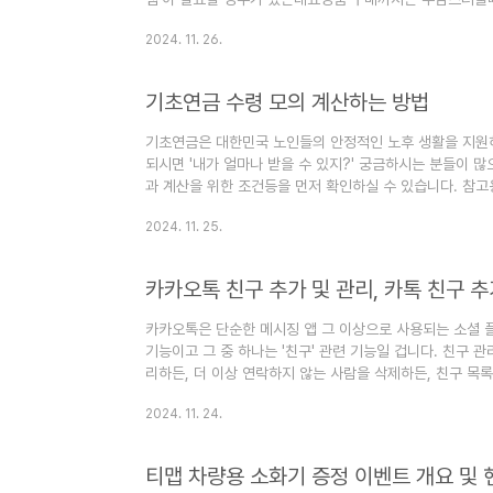
사용해보세요.무료 다운로드 하는 방법과 주의해야 하는 점을
2024. 11. 26.
징 한글 2024은 문서 작성, 편집, 디자인 등 다양한 작
하는 다양한 템플릿과 도구들은 사용자들이 효율적으로 작업
와의 연동 기능이 강화되어 언제 어디서나 작업한 내용을 저
기초연금 수령 모의 계산하는 방법
2. 한..
기초연금은 대한민국 노인들의 안정적인 노후 생활을 지원
되시면 '내가 얼마나 받을 수 있지?' 궁금하시는 분들이
과 계산을 위한 조건등을 먼저 확인하실 수 있습니다. 참고
는 방법, 알아볼게요! 기초연금이란? 1. 기초연금은 65
2024. 11. 25.
한의 생활을 보장하기 위한 경제적 지원 제도입니다. 2024
득 수준에 따라 지급액이 달라질 수 있습니다. 2. 수급 자
격 요건을 충족해야 합니다. 🚩연령 요건: 만 65세 이상이어야
카카오톡 친구 추가 및 관리, 카톡 친구 
카카오톡은 단순한 메시징 앱 그 이상으로 사용되는 소셜 
기능이고 그 중 하나는 '친구' 관련 기능일 겁니다. 친구 
리하든, 더 이상 연락하지 않는 사람을 삭제하든, 친구 목
카오톡 친구를 효과적으로 관리하는 방법을 알아보겠습니다
2024. 11. 24.
요? 🎯카카오톡 송금하기 이용 방법 및 주의사항카카오톡
꾸는 방법카톡 글자 크기를 크게 & 작게 조절하는 방법카
방법카카오톡 위치정보 보내는 방법카카오톡 예약 메시지 
티맵 차량용 소화기 증정 이벤트 개요 및 
법 카카오톡 친구..