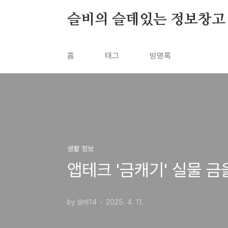
본문 바로가기
슬비의 슬데있는 정보창고
홈
태그
방명록
생활 정보
앱테크 '금캐기' 실물 금
by 슬비14
2025. 4. 11.