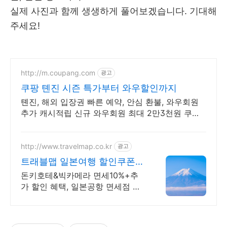
실제 사진과 함께 생생하게 풀어보겠습니다. 기대해
주세요!
http://m.coupang.com
광고
쿠팡 톈진 시즌 특가부터 와우할인까지
톈진, 해외 입장권 빠른 예약, 안심 환불, 와우회원
추가 캐시적립 신규 와우회원 최대 2만3천원 쿠폰
팩+5% 추가적립 혜택! 여행도 이제 쿠팡에서!
http://www.travelmap.co.kr
광고
트래블맵 일본여행 할인쿠폰
일본여행 필수 쿠폰 다운가능
돈키호테&빅카메라 면세10%+추
가 할인 혜택, 일본공항 면세점 쿠
폰, 어트랙션예약 일본여행 모바일
할인쿠폰 제공