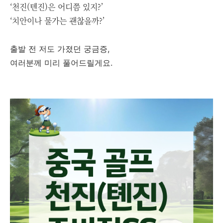
‘천진(톈진)은 어디쯤 있지?’
‘치안이나 물가는 괜찮을까?’
출발 전 저도 가졌던 궁금증,
여러분께 미리 풀어드릴게요.