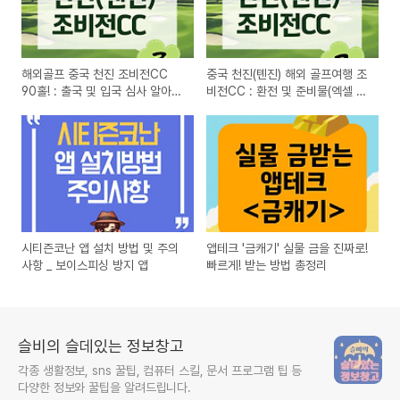
해외골프 중국 천진 조비전CC
중국 천진(톈진) 해외 골프여행 조
90홀! : 출국 및 입국 심사 알아보
비전CC : 환전 및 준비물(엑셀 파
기 _ #3
일有) _ #2
시티즌코난 앱 설치 방법 및 주의
앱테크 '금캐기' 실물 금을 진짜로!
사항 _ 보이스피싱 방지 앱
빠르게! 받는 방법 총정리
슬비의 슬데있는 정보창고
각종 생활정보, sns 꿀팁, 컴퓨터 스킬, 문서 프로그램 팁 등
다양한 정보와 꿀팁을 알려드립니다.