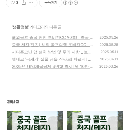
3
구독하기
'
생활 정보
' 카테고리의 다른 글
해외골프 중국 천진 조비전CC 90홀! : 출국 및
2025.05.26
입국 심사 알아보기 _ #3
중국 천진(톈진) 해외 골프여행 조비전CC : 환
(1)
2025.05.25
전 및 준비물(엑셀 파일有) _ #2
시티즌코난 앱 설치 방법 및 주의 사항 _ 보이
(2)
2025.05.11
스피싱 방지 앱
앱테크 '금캐기' 실물 금을 진짜로! 빠르게! 받
(1)
2025.04.11
는 방법 총정리
2025년 내일채움공제 3년형 출시! 월 10만 원
(5)
2025.03.26
으로 1,200만 원 만들기
(0)
관련글