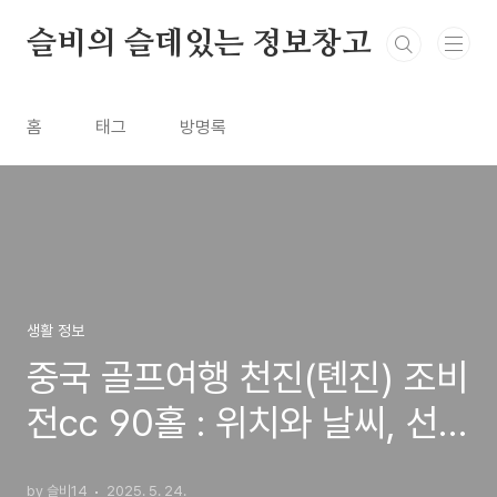
본문 바로가기
슬비의 슬데있는 정보창고
홈
태그
방명록
생활 정보
중국 골프여행 천진(톈진) 조비
전cc 90홀 : 위치와 날씨, 선택
한 이유 _ #1
by 슬비14
2025. 5. 24.