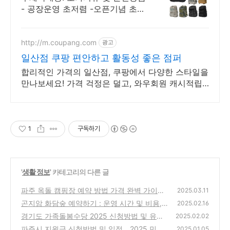
- 공장운영 초저렴 -오픈기념 초특
가 이벤트중!
http://m.coupang.com
광고
일산점 쿠팡 편안하고 활동성 좋은 점퍼
합리적인 가격의 일산점, 쿠팡에서 다양한 스타일을
만나보세요! 가격 걱정은 덜고, 와우회원 캐시적립
으로 스마트하게 점퍼를 구매하세요.
1
구독하기
'
생활 정보
' 카테고리의 다른 글
파주 옥돌 캠핑장 예약 방법 가격 완벽 가이드
2025.03.11
2025
곤지암 화담숲 예약하기 : 운영 시간 및 비용,
(0)
2025.02.16
주의사항, 2025년 봄 개원 예측
경기도 가족돌봄수당 2025 신청방법 및 유의
(0)
2025.02.02
사항, 신청하기
파주시 지원금 신청방법 및 일정 _ 2025 민생
(1)
2025.01.05