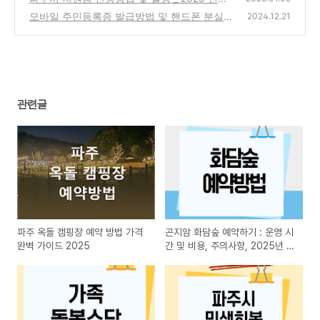
회복 생활안정지원금
모바일 주민등록증 발급방법 및 핸드폰 분실시
(0)
2024.12.21
대처법
(0)
관련글
파주 옥돌 캠핑장 예약 방법 가격
곤지암 화담숲 예약하기 : 운영 시
완벽 가이드 2025
간 및 비용, 주의사항, 2025년 봄
개원 예측