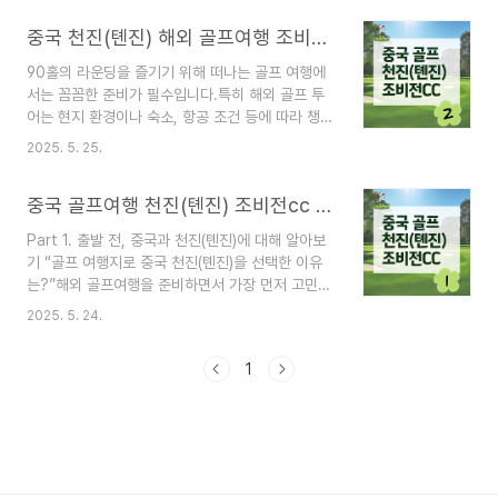
완료천진 빈하이공항에서 조비전CC까지 버스로 약
중국 천진(톈진) 해외 골프여행 조비전CC : 환전 및 준비물(엑셀 파일有) _ #2
1시간 40분 소요첫날은 도착 후 여독을 고려해 18
홀 라운딩만 진행골프장과 숙소가 인접해 이동 스트
90홀의 라운딩을 즐기기 위해 떠나는 골프 여행에
레스 없이 바로 플레이 가능 그럼 본격적인 조비전
서는 꼼꼼한 준비가 필수입니다.특히 해외 골프 투
CC의 90홀 라운딩을 소개해볼게요! 1. 1일차, 숙소
어는 현지 환경이나 숙소, 항공 조건 등에 따라 챙겨
도착 후 옷 갈아입고, 점심식사 그리고 18홀 라운
야 할 항목이 다르기 때문에 사전에 체크리스트를
딩!! 🔖 첫날 일정 3줄 요약! 피곤할 틈도 없이 숙소
2025. 5. 25.
갖추는 것이 중요한데요~ ✔️해외여행✔️골프여행
도착 후 옷을 갈아입고,CC 내 한식당에서 점심을
=> 그냥 여행도 아닌 '해외'로 '골프' 라운딩을 위한
먹은 후클럽하우스로 이동 후 캐디분들과 인사(4인
중국 골프여행 천진(톈진) 조비전cc 90홀 : 위치와 날씨, 선택한 이유 _ #1
여행이라환전 방법의 팁과 함께 더 꼼꼼히 준비했던
1팀 & ..
준비물 알아볼게요! 중국으로 이동! 환전, 어떻게 준
Part 1. 출발 전, 중국과 천진(톈진)에 대해 알아보
비할까? 아무래도 여행에서 비용은 중요할 수 밖에
기 “골프 여행지로 중국 천진(톈진)을 선택한 이유
없죠~(비용과 상관없이 여행을 다니는 순간이 언제
는?”해외 골프여행을 준비하면서 가장 먼저 고민하
나 올까요...)특히 이번 여행은 제가 총무를 맡아 환
게 되는 건 ‘어디로 갈까?’라는 질문이죠.가까운 동
전을 계속 신경썼던 것 같아요.^^; 중국은 위안화
2025. 5. 24.
남아도 좋고, 일본도 요즘 인기지만, 저는 조금 색다
(CNY)를 사용합니다.저는 개인적으로 환전은 미리
른 곳, 중국 천진(톈진 天津)을 선택했습니다. '골프
한국에서 준비하는 것이 좋았습니다.즉, 현지에서도
1
여행지로 중국?’‘천진(톈진)은 어디쯤 있지?’‘치안이
..
나 물가는 괜찮을까?’ 출발 전 저도 가졌던 궁금증,
여러분께 미리 풀어드릴게요. * 중국 천진 골프여행
_ 조비전CC에 대한 이야기는 총 6개의 파트로 나
누어 기록될예정입니다.작성이 모두 완료되면 편하
게 보실 수 있도록 안내드릴게요^^ 중국 천진(톈진),