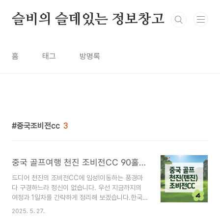
본문 바로가기
슬비의 슬데있는 정보창고
홈
태그
방명록
중국조비전cc
3
중국 골프여행 천진 조비전CC 90홀 : 코스와 라운딩 후기 _ #4
드디어 천진의 조비전CC에 입성!이동하는 풍경마
다 구경하느라 정신이 없습니다. 우선 지금까지의
여정과 1일차를 간략하게 정리해 보겠습니다.한국
인천공항에서 천진공항까지 비행시간은 약 1시간
2025. 5. 27.
40분무비자 덕분으로 빠르고 편리하게 입국 수속