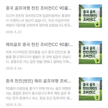
국 천진(톈진) 조비전CC에서 숙소 및 식사를 직접
중국 골프여행 천진 조비전CC 90홀 : 코스와 라운딩 후기 _ #4
경험한 리얼한 후기,지금부터 알려드릴게요! * 아래
의 정보는 제가 25년 5월에 경험한 일부의 정보일
드디어 천진의 조비전CC에 입성!이동하는 풍경마
수 있습니다.시간이 지나 변경되었을 수 있으니 참
다 구경하느라 정신이 없습니다. 우선 지금까지의
고해주세요! '운'이 좋았던 조비전cc내 멋진 별장식
여정과 1일차를 간략하게 정리해 보겠습니다.한국
2층 독채 숙소! 조비전CC는골프장 내에 다양한 숙
인천공항에서 천진공항까지 비행시간은 약 1시간
소의 형태가 있으며그 중에서도 4인이상 예약시 멋
2025. 5. 27.
40분무비자 덕분으로 빠르고 편리하게 입국 수속
진 독채 숙소를 이용할 수 있어서 정말 편안하게 쉴
완료천진 빈하이공항에서 조비전CC까지 버스로 약
수 있었습니다. ✔️그런데, 4인이라도 우리가 묵었
해외골프 중국 천진 조비전CC 90홀! : 출국 및 입국 심사 알아보기 _ #3
1시간 40분 소요첫날은 도착 후 여독을 고려해 18
던 곳..
홀 라운딩만 진행골프장과 숙소가 인접해 이동 스트
이제 드디어!모든 준비물을 싣고 중국 천진으로 출
레스 없이 바로 플레이 가능 그럼 본격적인 조비전
발을 합니다!!드디어 출발이 온 것에 실감이 안납니
CC의 90홀 라운딩을 소개해볼게요! 1. 1일차, 숙소
다. 공항으로 가는 길은 정말 언제나 설레임 가득!저
도착 후 옷 갈아입고, 점심식사 그리고 18홀 라운
희팀은 '보물섬투어'의 천진 골프여행 패키지를 신
딩!! 🔖 첫날 일정 3줄 요약! 피곤할 틈도 없이 숙소
2025. 5. 26.
청했습니다. 새벽 6시! 담당자 미팅을 시작으로 진
도착 후 옷을 갈아입고,CC 내 한식당에서 점심을
행된중국까지의 이동 동선, 소요 시간, 출/입국을 위
먹은 후클럽하우스로 이동 후 캐디분들과 인사(4인
중국 천진(톈진) 해외 골프여행 조비전CC : 환전 및 준비물(엑셀 파일有) _ #2
한 팁 등을 담백하고 간결하게 정리해 볼게요! 중국
1팀 & ..
무비자 입국은 25년도 12월까지, 출국시 스마트패
90홀의 라운딩을 즐기기 위해 떠나는 골프 여행에
스 이용하기! 이제는 다들 아시죠?중국이 작년 하반
서는 꼼꼼한 준비가 필수입니다.특히 해외 골프 투
기부터 '무비자' 입국이 가능합니다. 정말 편리해졌
어는 현지 환경이나 숙소, 항공 조건 등에 따라 챙겨
다고 하는데.. 저는 그전에 중국을 다녀온 적이 없어
야 할 항목이 다르기 때문에 사전에 체크리스트를
서 비교가 안돼네요^^;; 1. 무비자 입국 가능!2024
2025. 5. 25.
갖추는 것이 중요한데요~ ✔️해외여행✔️골프여행