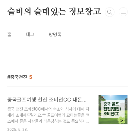
본문 바로가기
슬비의 슬데있는 정보창고
홈
태그
방명록
중국천진
5
중국골프여행 천진 조비전CC 내돈내산 후기 : 숙소 및 식사 등 _ #5
중국 천진 조비전CC에서의 숙소와 식사에 대해 자
세히 소개해드릴게요.^^ 골프여행의 묘미는좋은 코
스에서 좋은 사람들과 라운딩하는 것도 중요하지만,
숙소와 식사 및 그 외 여독을 푸는 휴식 시간이 얼마
2025. 5. 28.
나 편안하고 만족스러운지도 큰 영향을 미치죠. 중