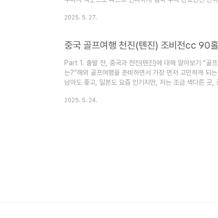
40분 소요첫날은 도착 후 여독을 고려해 18홀 라운딩만 
2025. 5. 27.
이 바로 플레이 가능 그럼 본격적인 조비전CC의 90홀 라운딩
옷 갈아입고, 점심식사 그리고 18홀 라운딩!! 🔖 첫날 일정
을 갈아입고,CC 내 한식당에서 점심을 먹은 후클럽하우스로 
Part 1. 출발 전, 중국과 천진(톈진)에 대해 알아보기 “
는?”해외 골프여행을 준비하면서 가장 먼저 고민하게 되는 
남아도 좋고, 일본도 요즘 인기지만, 저는 조금 색다른 곳,
여행지로 중국?’‘천진(톈진)은 어디쯤 있지?’‘치안이나 물가
2025. 5. 24.
여러분께 미리 풀어드릴게요. * 중국 천진 골프여행 _ 조비
누어 기록될예정입니다.작성이 모두 완료되면 편하게 보실 수
어디에 있는 어떤 곳일까? 천진(톈진)은 중국 북부에 위치한