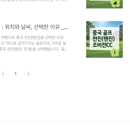
진행골프장과 숙소가 인접해 이동 스트레스 없
을 소개해볼게요! 1. 1일차, 숙소 도착 후
 3줄 요약! 피곤할 틈도 없이 숙소 도착 후 옷
이동 후 캐디분들과 인사(4인 1팀 & ..
중국 골프여행 천진(톈진) 조비전cc 90홀 : 위치와 날씨, 선택한 이유 _ #1
골프 여행지로 중국 천진(톈진)을 선택한 이유
건 ‘어디로 갈까?’라는 질문이죠.가까운 동
 중국 천진(톈진 天津)을 선택했습니다. '골프
는 괜찮을까?’ 출발 전 저도 가졌던 궁금증,
전CC에 대한 이야기는 총 6개의 파트로 나
 있도록 안내드릴게요^^ 중국 천진(톈진),
 항구도시로, 수도 베이징..
1