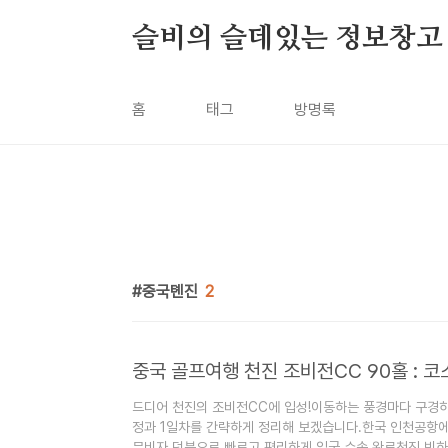
본문 바로가기
슬비의 슬데있는 정보창고
홈
태그
방명록
중국톈진
2
중국 골프여행 천진 조비전CC 90홀 : 코
드디어 천진의 조비전CC에 입성!이동하는 풍경마다 구경하
정과 1일차를 간략하게 정리해 보겠습니다.한국 인천공항에
무비자 덕분으로 빠르고 편리하게 입국 수속 완료천진 빈하